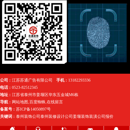
公司 :
江苏苏通广告有限公司
手机 :
13182293336
电话 :
0523-82512345
地址 :
江苏省泰州市姜堰区华东五金城M6栋
导航 :
网站地图
,
百度蜘蛛
,
在线留言
备案号 :
苏ICP备14050897号
关键词 :
泰州装饰公司
泰州装修设计公司
姜堰装饰装潢公司报价




